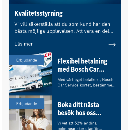
Kvalitetsstyrning
Vi vill säkerställa att du som kund har den
bästa möjliga upplevelsen. Att vara en del
av Bosch Car Service-nätverket innebär att
Läs mer
externa experter regelbundet övervakar
våra kvalitetsstandarder och procedurer.
Erbjudande
Flexibel betalning
med Bosch Car
Service-kortet
Med vårt eget betalkort, Bosch
Car Service-kortet, bestämmer
du själv hur du vill betala för
ditt verkstadsbesök.
Erbjudande
Boka ditt nästa
besök hos oss
online!
Vi vet att 52% av dina
bokningar sker utanför