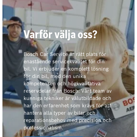
Varför välja oss?
Bosch Car Service är rätt plats för
enastående servicekvalitet för din
bil. Vi erbjuder en komplett lösning
för din bil, med den unika
kompetensen och högkvalitativa
reservdelar från Bosch. Vårt team av
kunniga tekniker är välutbildade och
har den erfarenhet som krävs för att
hantera alla typer av bilar och
reparationsbehov med precision och
professionalism.